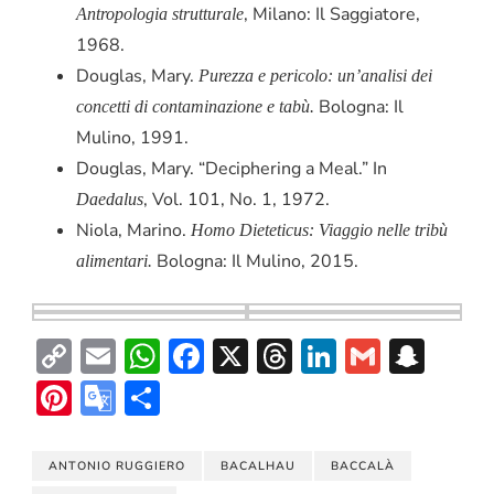
, Milano: Il Saggiatore,
Antropologia strutturale
1968.
Douglas, Mary.
Purezza e pericolo: un’analisi dei
Bologna: Il
concetti di contaminazione e tabù.
Mulino, 1991.
Douglas, Mary. “Deciphering a Meal.” In
, Vol. 101, No. 1, 1972.
Daedalus
Niola, Marino.
Homo Dieteticus: Viaggio nelle tribù
Bologna: Il Mulino, 2015.
alimentari.
Copy
Email
WhatsApp
Facebook
X
Threads
LinkedIn
Gmail
Sna
Link
Pinterest
Google
Condividi
Translate
ANTONIO RUGGIERO
BACALHAU
BACCALÀ