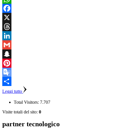
WhatsApp
Facebook
X
Threads
LinkedIn
Gmail
Snapchat
Pinterest
Google
Translate
Condividi
Leggi tutto
Total Visitors:
7.707
Visite totali del sito:
0
partner tecnologico