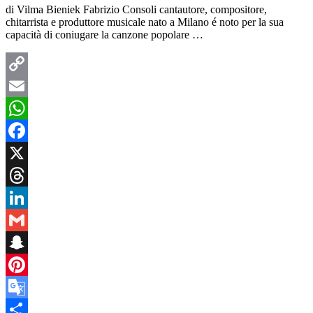
di Vilma Bieniek Fabrizio Consoli cantautore, compositore,
chitarrista e produttore musicale nato a Milano é noto per la sua
capacità di coniugare la canzone popolare …
Copy
Link
Email
WhatsApp
Facebook
X
Threads
LinkedIn
Gmail
Snapchat
Pinterest
Google