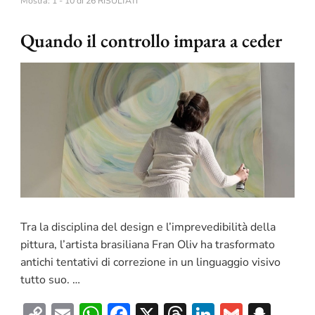
Mostra: 1 - 10 di 26 RISULTATI
Quando il controllo impara a ceder
Tra la disciplina del design e l’imprevedibilità della
pittura, l’artista brasiliana Fran Oliv ha trasformato
antichi tentativi di correzione in un linguaggio visivo
tutto suo. …
Copy
Email
WhatsApp
Facebook
X
Threads
LinkedIn
Gmail
Sna