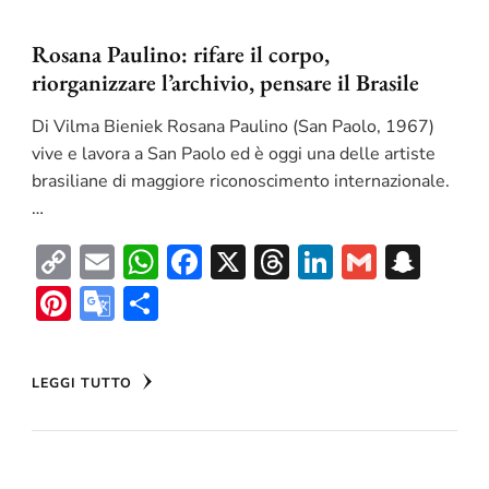
Rosana Paulino: rifare il corpo,
riorganizzare l’archivio, pensare il Brasile
Di Vilma Bieniek Rosana Paulino (San Paolo, 1967)
vive e lavora a San Paolo ed è oggi una delle artiste
brasiliane di maggiore riconoscimento internazionale.
…
Copy
Email
WhatsApp
Facebook
X
Threads
LinkedIn
Gmail
Sna
Link
Pinterest
Google
Condividi
Translate
LEGGI TUTTO