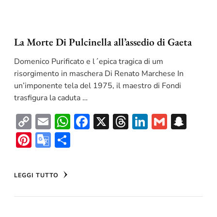
La Morte Di Pulcinella all’assedio di Gaeta
Domenico Purificato e l´epica tragica di um
risorgimento in maschera Di Renato Marchese In
un’imponente tela del 1975, il maestro di Fondi
trasfigura la caduta …
Copy
Email
WhatsApp
Facebook
X
Threads
LinkedIn
Gmail
Sna
Link
Pinterest
Google
Condividi
Translate
LEGGI TUTTO