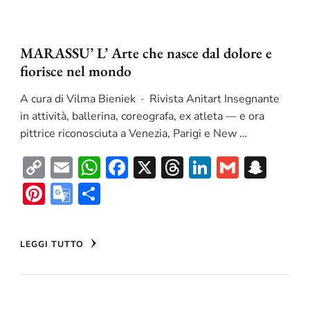
MARASSU’ L’ Arte che nasce dal dolore e
fiorisce nel mondo
A cura di Vilma Bieniek · Rivista Anitart Insegnante
in attività, ballerina, coreografa, ex atleta — e ora
pittrice riconosciuta a Venezia, Parigi e New …
Copy
Email
WhatsApp
Facebook
X
Threads
LinkedIn
Gmail
Sna
Link
Pinterest
Google
Condividi
Translate
LEGGI TUTTO