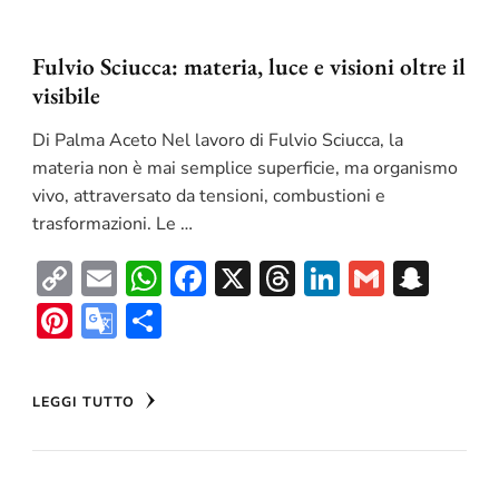
Fulvio Sciucca: materia, luce e visioni oltre il
visibile
Di Palma Aceto Nel lavoro di Fulvio Sciucca, la
materia non è mai semplice superficie, ma organismo
vivo, attraversato da tensioni, combustioni e
trasformazioni. Le …
Copy
Email
WhatsApp
Facebook
X
Threads
LinkedIn
Gmail
Sna
Link
Pinterest
Google
Condividi
Translate
LEGGI TUTTO