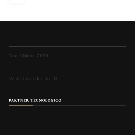
degli
articoli
Total Visitors:
7.699
Visite totali del sito:
0
PARTNER TECNOLOGICO