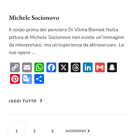
Michele Socionovo
Il corpo prima del pensiero Di Vilma Bieniek Nella
pittura di Michele Socionovo non esiste un’immagine
da interpretare, ma un’esperienza da attraversare. Le
sue opere …
Copy
Email
WhatsApp
Facebook
X
Threads
LinkedIn
Gmail
Sna
Link
Pinterest
Google
Condividi
Translate
LEGGI TUTTO
Paginazione
PAGINA
PAGINA
PAGINA
1
2
3
SUCCESSIVO