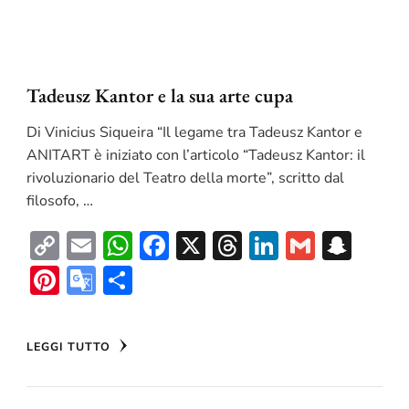
Tadeusz Kantor e la sua arte cupa
Di Vinicius Siqueira “Il legame tra Tadeusz Kantor e
ANITART è iniziato con l’articolo “Tadeusz Kantor: il
rivoluzionario del Teatro della morte”, scritto dal
filosofo, …
Copy
Email
WhatsApp
Facebook
X
Threads
LinkedIn
Gmail
Sna
Link
Pinterest
Google
Condividi
Translate
LEGGI TUTTO