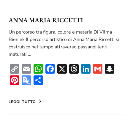
ANNA MARIA RICCETTI
Un percorso tra figura, colore e materia Di Vilma
Bieniek Il percorso artistico di Anna Maria Riccetti si
costruisce nel tempo attraverso passaggi lenti,
maturati …
Copy
Email
WhatsApp
Facebook
X
Threads
LinkedIn
Gmail
Sna
Link
Pinterest
Google
Condividi
Translate
LEGGI TUTTO