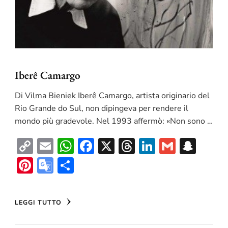
Iberê Camargo
Di Vilma Bieniek Iberê Camargo, artista originario del
Rio Grande do Sul, non dipingeva per rendere il
mondo più gradevole. Nel 1993 affermò: «Non sono …
Copy
Email
WhatsApp
Facebook
X
Threads
LinkedIn
Gmail
Sna
Link
Pinterest
Google
Condividi
Translate
LEGGI TUTTO