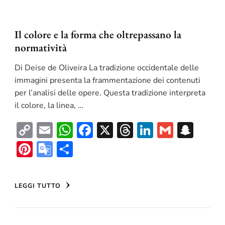
Il colore e la forma che oltrepassano la
normatività
Di Deise de Oliveira La tradizione occidentale delle
immagini presenta la frammentazione dei contenuti
per l’analisi delle opere. Questa tradizione interpreta
il colore, la linea, …
Copy
Email
WhatsApp
Facebook
X
Threads
LinkedIn
Gmail
Sna
Link
Pinterest
Google
Condividi
Translate
LEGGI TUTTO