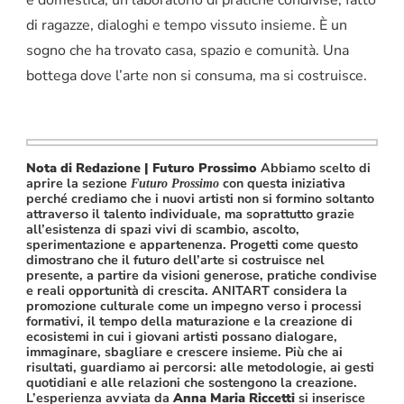
e domestica, un laboratorio di pratiche condivise, fatto
di ragazze, dialoghi e tempo vissuto insieme. È un
sogno che ha trovato casa, spazio e comunità. Una
bottega dove l’arte non si consuma, ma si costruisce.
Nota di Redazione | Futuro Prossimo
Abbiamo scelto di
aprire la sezione
con questa iniziativa
Futuro Prossimo
perché crediamo che i nuovi artisti non si formino soltanto
attraverso il talento individuale, ma soprattutto grazie
all’esistenza di spazi vivi di scambio, ascolto,
sperimentazione e appartenenza. Progetti come questo
dimostrano che il futuro dell’arte si costruisce nel
presente, a partire da visioni generose, pratiche condivise
e reali opportunità di crescita. ANITART considera la
promozione culturale come un impegno verso i processi
formativi, il tempo della maturazione e la creazione di
ecosistemi in cui i giovani artisti possano dialogare,
immaginare, sbagliare e crescere insieme. Più che ai
risultati, guardiamo ai percorsi: alle metodologie, ai gesti
quotidiani e alle relazioni che sostengono la creazione.
L’esperienza avviata da
Anna Maria Riccetti
si inserisce