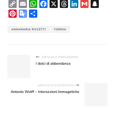
Copy
Email
WhatsApp
Facebook
X
Threads
LinkedIn
Gmail
Sna
Link
Pinterest
Google
Condividi
Translate
ANNAMARIA RICCETTI
FORMIA
ARTICOLO PRECEDENTE
I dolci di abbondanza
ARTICOLO SUCCESSIVO
Antonio Wolff – Intersezioni Immagetiche