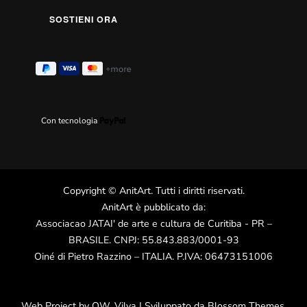
Con tecnologia
Copyright
©
AnitArt
. Tutti i diritti riservati.
AnitArt è pubblicato da:
Associacao JATAI' de arte e cultura de Curitiba - PR –
BRASILE. CNPJ: 55.843.883/0001-93
Oiné di Pietro Razzino – ITALIA. P.IVA: 06473151006
Web Project by
OW
.
Vilva | Sviluppato da
Blossom Themes
.