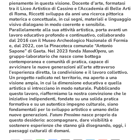
pienamente in questa visione. Docente d’arte, formatasi
tra il Liceo Artistico di Cassino e l’Accademia di Belle Arti
di Roma, Riccetti sviluppa da anni una ricerca pittorica
materica e concettuale, in cui segni, materiali e linguaggio
visivo dialogano in modo coerente e sensibile.
Parallelamente alla sua attività artistica, porta avanti un
lavoro educativo profondo e continuativo, collaborando
dal 2016 con il Museo Archeologico Nazionale di Formia
e, dal 2022, con la Pinacoteca comunale “Antonio
Sapone” di Gaeta. Nel 2023 fonda
, un
ManodOpera
gruppo-laboratorio che nasce come bottega
contemporanea e comunità di pratica, capace di
avvicinare le nuove generazioni all’arte attraverso
l’esperienza diretta, la condivisione e il lavoro collettivo.
Un progetto radicato nel territorio, ma aperto a una
visione ampia, in cui la dimensione educativa e quella
artistica si intrecciano in modo naturale. Pubblicando
questo lavoro, riaffermiamo la nostra convinzione che le
iniziative indipendenti, fondate su una solida pratica
formativa e su un autentico impegno culturale, siano
fondamentali per lo sviluppo artistico e umano delle
nuove generazioni.
nasce proprio da
Futuro Prossimo
questo desiderio: accompagnare, dare visibilità e
sostenere esperienze che stanno già disegnando, oggi, i
paesaggi culturali di domani.