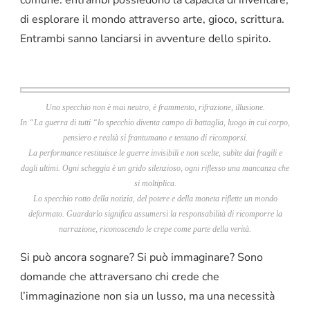
comune: entrambi possiedono la capacità di inventare,
di esplorare il mondo attraverso arte, gioco, scrittura.
Entrambi sanno lanciarsi in avventure dello spirito.
Uno specchio non è mai neutro, è frammento, rifrazione, illusione.
In “La guerra di tutti “lo specchio diventa campo di battaglia, luogo in cui corpo,
pensiero e realtà si frantumano e tentano di ricomporsi.
La performance restituisce le guerre invisibili e non scelte, subìte dai fragili e
dagli ultimi. Ogni scheggia è un grido silenzioso, ogni riflesso una mancanza che
si moltiplica.
Lo specchio rotto della notizia, del potere e della moneta riflette un mondo
deformato. Guardarlo significa assumersi la responsabilità di ricomporre la
narrazione, riconoscendo le crepe come parte della verità.
Si può ancora sognare? Si può immaginare? Sono
domande che attraversano chi crede che
l’immaginazione non sia un lusso, ma una necessità