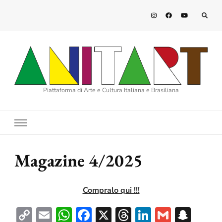
Piattaforma di Arte e Cultura Italiana e Brasiliana
Magazine 4/2025
Compralo qui !!!
Copy
Email
WhatsApp
Facebook
X
Threads
LinkedIn
Gmail
Sna