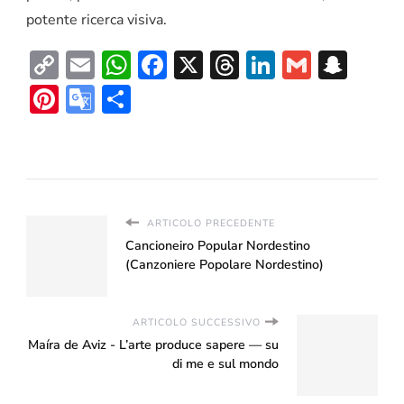
potente ricerca visiva.
Copy
Email
WhatsApp
Facebook
X
Threads
LinkedIn
Gmail
Sna
Link
Pinterest
Google
Condividi
Translate
ARTICOLO PRECEDENTE
Cancioneiro Popular Nordestino
(Canzoniere Popolare Nordestino)
ARTICOLO SUCCESSIVO
Maíra de Aviz - L’arte produce sapere — su
di me e sul mondo