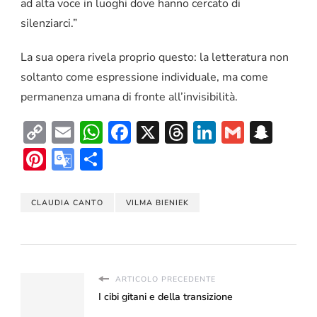
ad alta voce in luoghi dove hanno cercato di
silenziarci.”
La sua opera rivela proprio questo: la letteratura non
soltanto come espressione individuale, ma come
permanenza umana di fronte all’invisibilità.
Copy
Email
WhatsApp
Facebook
X
Threads
LinkedIn
Gmail
Sna
Link
Pinterest
Google
Condividi
Translate
CLAUDIA CANTO
VILMA BIENIEK
ARTICOLO PRECEDENTE
I cibi gitani e della transizione