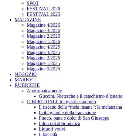
SPOT
FESTIVAL 2026
FESTIVAL 2025
MAGAZINE
Magazine 4/2026
Magazine 3/2026
Magazine 2/2026
Magazine 1/2026
Magazine 4/2025
Magazine 3/2025
Magazine 2/2025
Magazine 1/2025
Magazine 0/2025
NEGOZIO
MARKET
RUBRICHE
Apotropaicamente
Guccini, Nietzsche e il catechismo d’osteria
CIBI RITUALI: tra gusto e simbolo
Il riscatto della “mela insana”: la melanzana
I cibi gitani e della transizione
Fuoco, pane e dolci di San Giuseppe
I dolci di abbondanza
Liquori votivi
Il baccalà