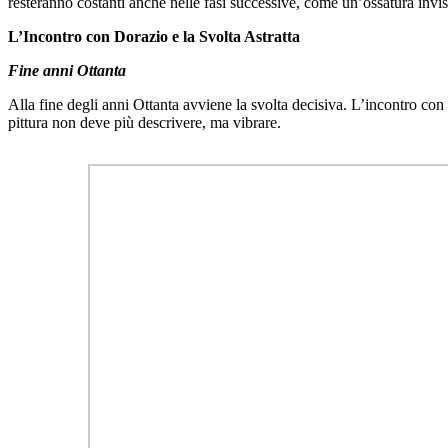
resteranno costanti anche nelle fasi successive, come un’ossatura invi
L’Incontro con Dorazio e la Svolta Astratta
Fine anni Ottanta
Alla fine degli anni Ottanta avviene la svolta decisiva. L’incontro co
pittura non deve più descrivere, ma vibrare.