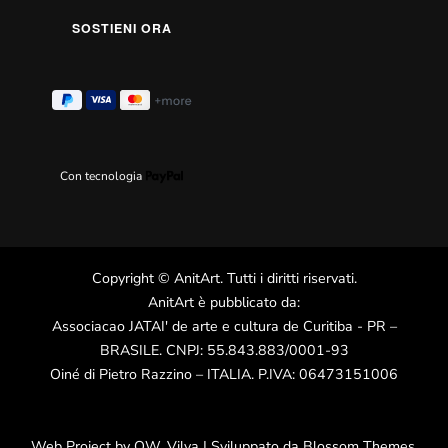
Con tecnologia
Copyright
©
AnitArt
. Tutti i diritti riservati.
AnitArt è pubblicato da:
Associacao JATAI' de arte e cultura de Curitiba - PR –
BRASILE. CNPJ: 55.843.883/0001-93
Oiné di Pietro Razzino – ITALIA. P.IVA: 06473151006
Web Project by
OW
.
Vilva | Sviluppato da
Blossom Themes
.