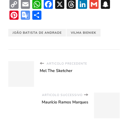
Copy
Email
WhatsApp
Facebook
X
Threads
LinkedIn
Gmail
Sna
Link
Pinterest
Google
Condividi
Translate
JOÃO BATISTA DE ANDRADE
VILMA BIENIEK
ARTICOLO PRECEDENTE
Mel The Sketcher
ARTICOLO SUCCESSIVO
Maurício Ramos Marques