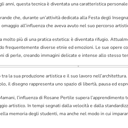
gli anni, questa tecnica è diventata una caratteristica personal
nde che, durante un’attività dedicata alla Festa degli Insegnan
omaggio all’influenza che aveva avuto nel suo percorso artisti
ta molto più di una pratica estetica: è diventata rifugio. Attualm
ndo frequentemente diverse etnie ed emozioni. Le sue opere co
ni di perle, creando immagini delicate e intense allo stesso t
tra la sua produzione artistica e il suo lavoro nell’architettura
colo, il disegno rappresenta uno spazio di libertà, pausa ed esp
Mamani, l’influenza di Rosane Pertile supera l’apprendimento 
aggio artistico. In tempi segnati dalla velocità e dalla standard
nella memoria degli studenti, ma anche nel modo in cui imparan