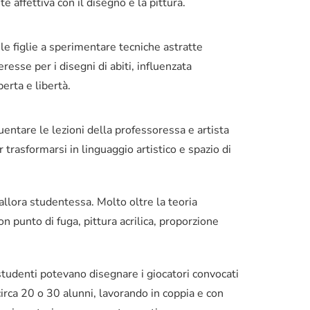
affettiva con il disegno e la pittura.
 le figlie a sperimentare tecniche astratte
eresse per i disegni di abiti, influenzata
erta e libertà.
quentare le lezioni della professoressa e artista
 trasformarsi in linguaggio artistico e spazio di
llora studentessa. Molto oltre la teoria
con punto di fuga, pittura acrilica, proporzione
i studenti potevano disegnare i giocatori convocati
 circa 20 o 30 alunni, lavorando in coppia e con