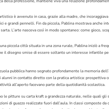
ca della professione, mantiene viva una relazione profondamente 
artistico è avvenuto in casa, grazie alla madre, che incoraggiava
ilici e grandi pennelli. Fin da piccola, Pablina mostrava anche int
sarta. L’arte nasceva così in modo spontaneo: come gioco, scop
na piccola città situata in una zona rurale, Pablina iniziò a fre
e il disegno smise di essere soltanto un interesse infantile per
 scuola pubblica hanno segnato profondamente la memoria dell’a
i alunni in contatto diretto con la pratica artistica: prospettiva 
ttività all’aperto facevano parte della quotidianità scolastica.
no le pitture su carta kraft a grandezza naturale, nelle quali gl
zioni di guazzo realizzate fuori dall’aula. In classi composte da