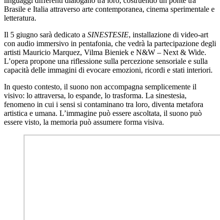
linguaggi differenti dialogano tra loro, costruendo un ponte tra
Brasile e Italia attraverso arte contemporanea, cinema sperimentale e
letteratura.
Il 5 giugno sarà dedicato a
SINESTESIE
, installazione di video-art
con audio immersivo in pentafonia, che vedrà la partecipazione degli
artisti Mauricio Marquez, Vilma Bieniek e N&W – Next & Wide.
L’opera propone una riflessione sulla percezione sensoriale e sulla
capacità delle immagini di evocare emozioni, ricordi e stati interiori.
In questo contesto, il suono non accompagna semplicemente il
visivo: lo attraversa, lo espande, lo trasforma. La sinestesia,
fenomeno in cui i sensi si contaminano tra loro, diventa metafora
artistica e umana. L’immagine può essere ascoltata, il suono può
essere visto, la memoria può assumere forma visiva.