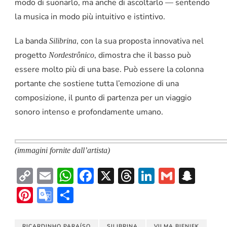
modo di suonarlo, ma anche di ascoltarlo — sentendo
la musica in modo più intuitivo e istintivo.
La banda
, con la sua proposta innovativa nel
Silibrina
progetto
, dimostra che il basso può
Nordestrônico
essere molto più di una base. Può essere la colonna
portante che sostiene tutta l’emozione di una
composizione, il punto di partenza per un viaggio
sonoro intenso e profondamente umano.
(immagini fornite dall’artista)
Copy
Email
WhatsApp
Facebook
X
Threads
LinkedIn
Gmail
Sna
Link
Pinterest
Google
Condividi
Translate
RICARDINHO PARAÍSO
SILIBRINA
VILMA BIENIEK