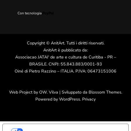
Con tecnologia
Copyright
©
AnitArt
. Tutti i diritti riservati.
AnitArt è pubblicato da:
Associacao JATAI' de arte e cultura de Curitiba - PR –
BRASILE. CNPJ: 55.843.883/0001-93
Oiné di Pietro Razzino – ITALIA. P.IVA: 06473151006
Web Project by
OW
.
Vilva | Sviluppato da
Blossom Themes
.
Powered by
WordPress
.
Privacy
LE TUE PREFERENZE RELATIVE ALLA