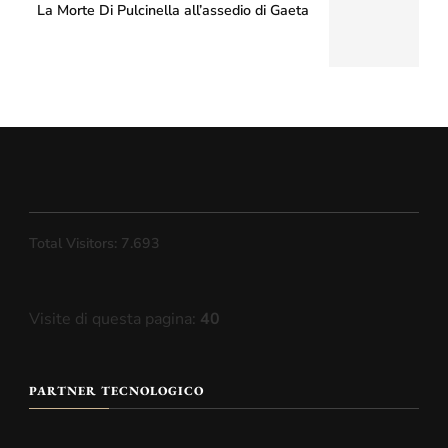
La Morte Di Pulcinella all’assedio di Gaeta
Total Visitors:
7.693
Visite di questa pagina:
40
PARTNER TECNOLOGICO