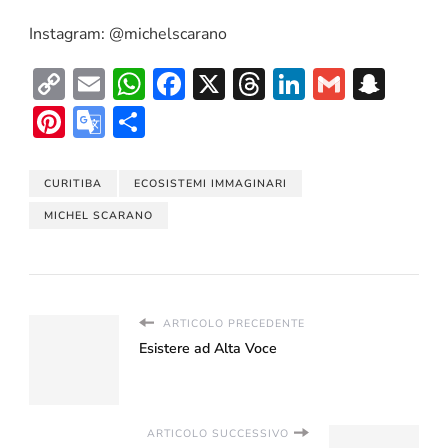
Instagram: @michelscarano
Copy
Email
WhatsApp
Facebook
X
Threads
LinkedIn
Gmail
Sna
Link
Pinterest
Google
Condividi
Translate
CURITIBA
ECOSISTEMI IMMAGINARI
MICHEL SCARANO
ARTICOLO PRECEDENTE
Esistere ad Alta Voce
ARTICOLO SUCCESSIVO