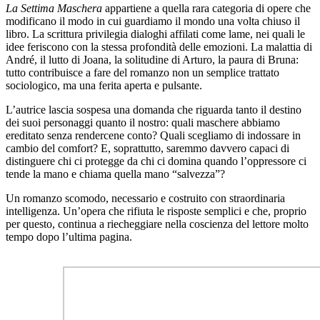
La Settima Maschera
appartiene a quella rara categoria di opere che
modificano il modo in cui guardiamo il mondo una volta chiuso il
libro. La scrittura privilegia dialoghi affilati come lame, nei quali le
idee feriscono con la stessa profondità delle emozioni. La malattia di
André, il lutto di Joana, la solitudine di Arturo, la paura di Bruna:
tutto contribuisce a fare del romanzo non un semplice trattato
sociologico, ma una ferita aperta e pulsante.
L’autrice lascia sospesa una domanda che riguarda tanto il destino
dei suoi personaggi quanto il nostro: quali maschere abbiamo
ereditato senza rendercene conto? Quali scegliamo di indossare in
cambio del comfort? E, soprattutto, saremmo davvero capaci di
distinguere chi ci protegge da chi ci domina quando l’oppressore ci
tende la mano e chiama quella mano “salvezza”?
Un romanzo scomodo, necessario e costruito con straordinaria
intelligenza. Un’opera che rifiuta le risposte semplici e che, proprio
per questo, continua a riecheggiare nella coscienza del lettore molto
tempo dopo l’ultima pagina.