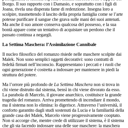
Borgo. Il suo rapporto con i Damasio, e soprattutto con i figli di
Joana, rivela una disperata fame di redenzione. Insegna loro a
scolpire, trasmettendo il lascito della propria famiglia come se l’arte
potesse purificare il sangue che grava sulle mani dei suoi antenati.
Ma anche il suo amore conserva qualcosa del possesso, e la sua
bontà appare come un tentativo di acquistare un perdono che il
passato continua a negargli.
La Settima Maschera: l’Assimilazione Cannibale
Il nucleo filosofico del romanzo risiede nelle maschere scolpite dai
Malek. Non sono semplici oggetti decorativi: sono contratti di
fedeltà firmati nell’inconscio. Rappresentano i peccati e i ruoli che
ogni generazione è costretta a indossare per mantenere in piedi la
struttura del potere.
Ma l’orrore più profondo de
La Settima Maschera
non si trova in
chi viene distrutto dal sistema, bensì in chi viene divorato da esso.
La parabola di Marcelo, il giovane anarchico, costituisce la grande
tragedia del romanzo. Arriva promettendo di incendiare il mondo,
ma il sistema non lo elimina: lo digerisce. Attraverso l’università, il
conforto garantito dagli studi sostenuti da Lucia e la familiarità della
grande casa dei Malek, Marcelo viene progressivamente cooptato.
Non si accorge che, mentre crede di utilizzare il sistema, è il sistema
che gli sta facendo indossare una delle sue maschere: la maschera