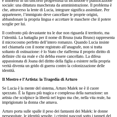
è immerso in un discorso progressista di inclusione e pianificazione
sociale: una dittatura mascherata da amministrazione. Il problema è
che, attraverso la lente di Lucia, integrare significa assimilare. Per
appartenere, l’immigrato deve cancellare le proprie origini,
abbandonare la propria lingua e accettare le maschere che il potere
sceglie per lui.
Il confronto più devastante tra le due non riguarda il territorio, ma
l’identità. La battaglia per il nome di Bruna (nata Bruno) rappresenta
il microcosmo perfetto dell’intero romanzo. Quando Lucia insiste
nel chiamarla con il nome registrato all’anagrafe, non si tratta
soltanto di ostinazione: è lo Stato che riafferma il proprio diritto di
definire chi sia reale e chi debba essere cancellato. La difesa
appassionata di Joana del diritto della figlia a esistere nella propria
verità diventa un grido di guerra contro la colonizzazione delle
identità.
Il Mostro e l’Artista: la Tragedia di Arturo
Se Lucia è la mente del sistema, Arturo Malek ne è il cuore
spezzato. È la figura più tragica e complessa della narrazione: un
artista che scolpisce la libertà nel legno ma che, nella vita reale, ha
imprigionato la donna che amava.
Arturo porta sulle spalle il peso dei fantasmi dei Malek: le donne
perseguitate, le identità sepolte, i crimini nascosti sotto i tappeti del