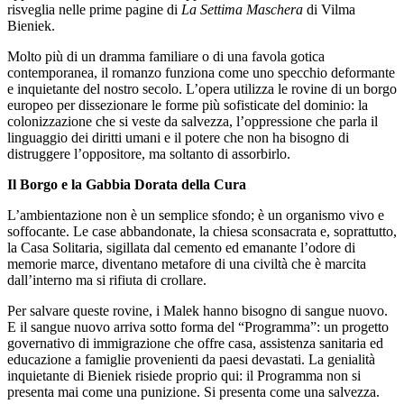
risveglia nelle prime pagine di
La Settima Maschera
di Vilma
Bieniek.
Molto più di un dramma familiare o di una favola gotica
contemporanea, il romanzo funziona come uno specchio deformante
e inquietante del nostro secolo. L’opera utilizza le rovine di un borgo
europeo per dissezionare le forme più sofisticate del dominio: la
colonizzazione che si veste da salvezza, l’oppressione che parla il
linguaggio dei diritti umani e il potere che non ha bisogno di
distruggere l’oppositore, ma soltanto di assorbirlo.
Il Borgo e la Gabbia Dorata della Cura
L’ambientazione non è un semplice sfondo; è un organismo vivo e
soffocante. Le case abbandonate, la chiesa sconsacrata e, soprattutto,
la Casa Solitaria, sigillata dal cemento ed emanante l’odore di
memorie marce, diventano metafore di una civiltà che è marcita
dall’interno ma si rifiuta di crollare.
Per salvare queste rovine, i Malek hanno bisogno di sangue nuovo.
E il sangue nuovo arriva sotto forma del “Programma”: un progetto
governativo di immigrazione che offre casa, assistenza sanitaria ed
educazione a famiglie provenienti da paesi devastati. La genialità
inquietante di Bieniek risiede proprio qui: il Programma non si
presenta mai come una punizione. Si presenta come una salvezza.