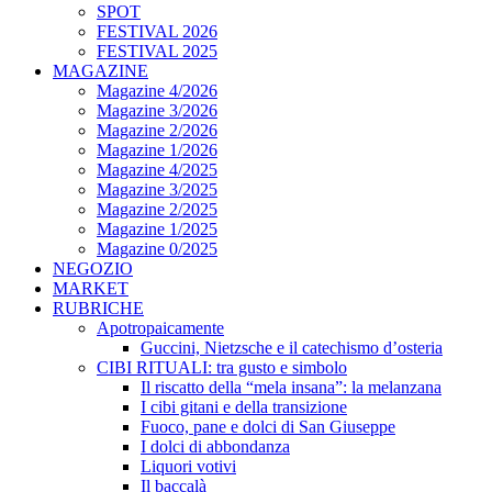
SPOT
FESTIVAL 2026
FESTIVAL 2025
MAGAZINE
Magazine 4/2026
Magazine 3/2026
Magazine 2/2026
Magazine 1/2026
Magazine 4/2025
Magazine 3/2025
Magazine 2/2025
Magazine 1/2025
Magazine 0/2025
NEGOZIO
MARKET
RUBRICHE
Apotropaicamente
Guccini, Nietzsche e il catechismo d’osteria
CIBI RITUALI: tra gusto e simbolo
Il riscatto della “mela insana”: la melanzana
I cibi gitani e della transizione
Fuoco, pane e dolci di San Giuseppe
I dolci di abbondanza
Liquori votivi
Il baccalà